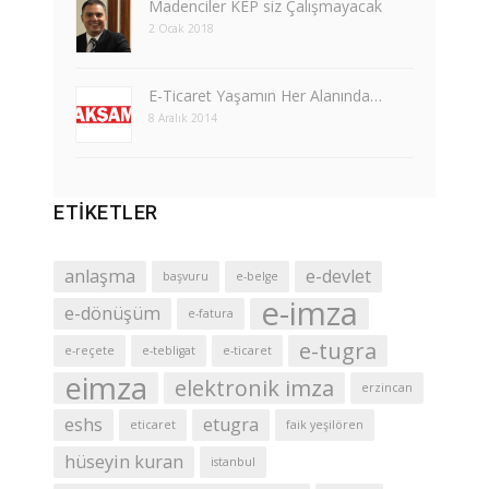
Madenciler KEP siz Çalışmayacak
2 Ocak 2018
E-Ticaret Yaşamın Her Alanında…
8 Aralık 2014
ETIKETLER
anlaşma
e-devlet
başvuru
e-belge
e-imza
e-dönüşüm
e-fatura
e-tugra
e-reçete
e-tebligat
e-ticaret
eimza
elektronik imza
erzincan
eshs
etugra
eticaret
faik yeşilören
hüseyin kuran
istanbul