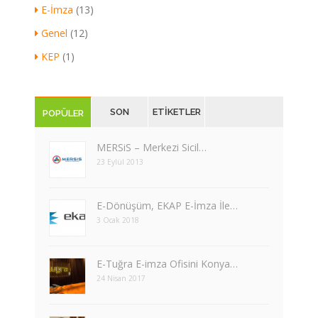
E-İmza
(13)
Genel
(12)
KEP
(1)
SON
ETIKETLER
POPÜLER
YAZILAR
MERSiS – Merkezi Sicil…
23 Eylül 2013
​E-Dönüşüm, EKAP E-İmza İle…
3 Ocak 2018
E-Tuğra E-imza Ofisini Konya…
24 Nisan 2017