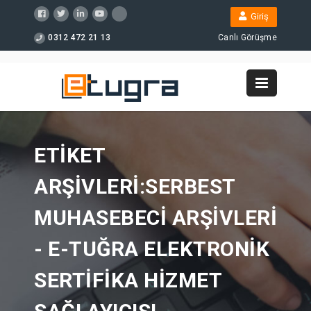
Giriş
0312 472 21 13
Canlı Görüşme
ETIKET
ARŞIVLERI:SERBEST
MUHASEBECI ARŞIVLERI
- E-TUĞRA ELEKTRONIK
SERTIFIKA HIZMET