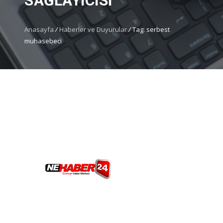
SAĞLAYICISI
Anasayfa
/
Haberler ve Duyurular
/
Tag: serbest
muhasebeci