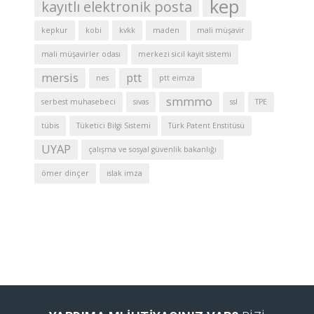
kep
kayıtlı elektronik posta
kepkur
kobi
kvkk
maden
mali müşavir
mali müşavirler odası
merkezi sicil kayit sistemi
mersis
ptt
nes
ptt eimza
smmmo
serbest muhasebeci
sivas
ssl
TPE
tübis
Tüketici Bilgi Sistemi
Türk Patent Enstitüsü
UYAP
çalışma ve sosyal güvenlik bakanlığı
ömer dinçer
ıslak imza