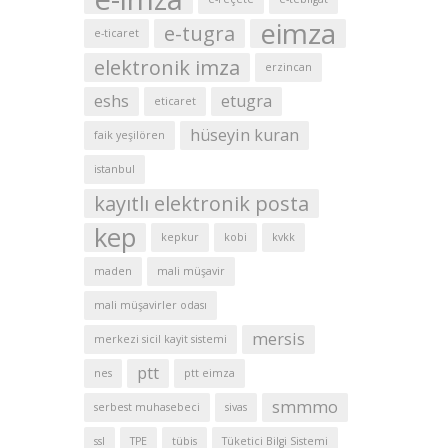
eimza
e-tugra
e-ticaret
elektronik imza
erzincan
eshs
etugra
eticaret
hüseyin kuran
faik yeşilören
istanbul
kayıtlı elektronik posta
kep
kepkur
kobi
kvkk
maden
mali müşavir
mali müşavirler odası
mersis
merkezi sicil kayit sistemi
ptt
nes
ptt eimza
smmmo
serbest muhasebeci
sivas
ssl
TPE
tübis
Tüketici Bilgi Sistemi