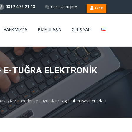
0312 472 21 13
Canlı Görüşme
Giriş
HAKKIMIZDA
BIZE ULAŞIN
GIRIŞ YAP
 - E-TUĞRA ELEKTRONIK
nasayfa
/
Haberler ve Duyurular
/
Tag: mali müşavirler odası