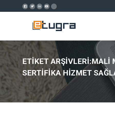
ETIKET ARŞIVLERI:MALI
SERTIFIKA HIZMET SAĞLA