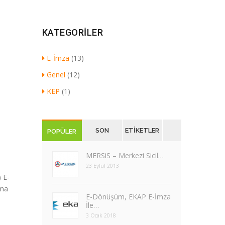
KATEGORILER
E-İmza
(13)
Genel
(12)
KEP
(1)
SON
ETIKETLER
POPÜLER
YAZILAR
MERSiS – Merkezi Sicil…
23 Eylül 2013
 E-
şma
​E-Dönüşüm, EKAP E-İmza
İle…
3 Ocak 2018