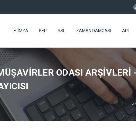
E-İMZA
KEP
SSL
ZAMAN DAMGASI
API
 MÜŞAVIRLER ODASI ARŞIVLERI
YICISI
A