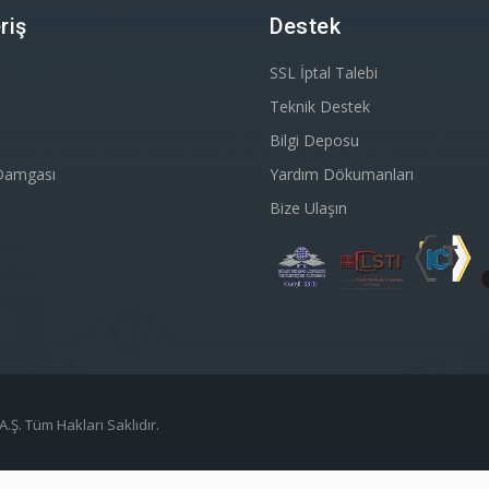
riş
Destek
SSL İptal Talebi
Teknik Destek
Bilgi Deposu
Damgası
Yardım Dökumanları
Bize Ulaşın
A.Ş. Tüm Hakları Saklıdır.