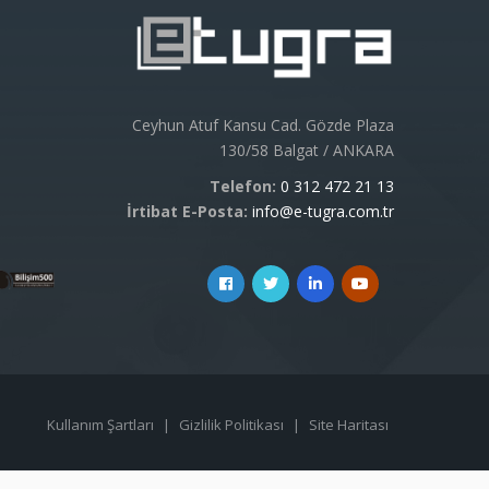
Ceyhun Atuf Kansu Cad. Gözde Plaza
130/58 Balgat / ANKARA
Telefon:
0 312 472 21 13
İrtibat E-Posta:
info@e-tugra.com.tr
Kullanım Şartları
|
Gizlilik Politikası
|
Site Haritası