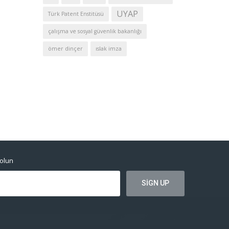
UYAP
Türk Patent Enstitüsü
çalışma ve sosyal güvenlik bakanlığı
ömer dinçer
ıslak imza
dolun