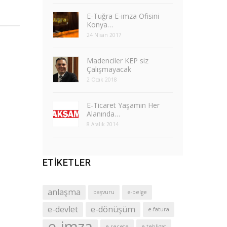
E-Tuğra E-imza Ofisini
Konya…
24 Nisan 2017
Madenciler KEP siz
Çalışmayacak
2 Ocak 2018
E-Ticaret Yaşamın Her
Alanında…
8 Aralık 2014
ETIKETLER
anlaşma
başvuru
e-belge
e-devlet
e-dönüşüm
e-fatura
e-imza
e-reçete
e-tebligat