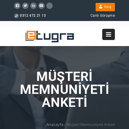
Giriş
0312 472 21 13
Canlı Görüşme
MÜŞTERI
MEMNUNIYETI
ANKETI
Anasayfa
/
Müşteri Memnuniyeti Anketi