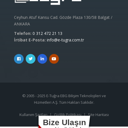
Ceyhun Atuf Kansu Cad. Gözde Plaza 130/58 Balgat /
ANKARA
Telefon:
0 312 472 21 13
İrtibat E-Posta:
info@e-tugra.com.tr
© 2005 - 2025 E-Tuğra EBG Bilişim Teknolojileri ve
Hizmetleri A.Ş. Tüm Hakları Saklıdır.
Kullanım Şartları
|
Gizlilik Politikası
|
Site Haritası
Bize Ulaşın