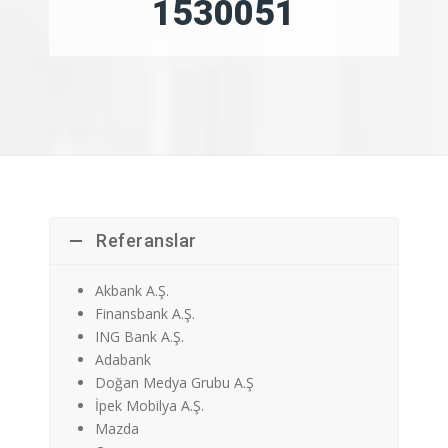
1770059
Referanslar
Akbank A.Ş.
Finansbank A.Ş.
ING Bank A.Ş.
Adabank
Doğan Medya Grubu A.Ş
İpek Mobilya A.Ş.
Mazda