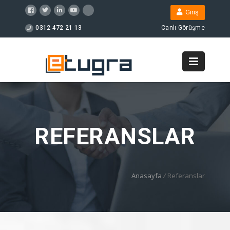
Giriş
0312 472 21 13
Canlı Görüşme
REFERANSLAR
Anasayfa
/
Referanslar