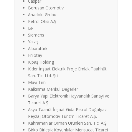
Casper
Borusan Otomotiv
Anadolu Grubu
Petrol Ofisi A.Ş
BP
Siemens
Yataş
Albaratürk
Frilotay
Kipaş Holding
Kider İnşaat Elektrik Proje Emlak Taahhüt
San. Tic. Ltd. Şti.
Mavi Tim
Kalkınma Menkul Değerler
Barya Yapı Elektronik Hayvancılık Sanayi ve
Ticaret A.Ş.
Asya Taahüt İnşaat Gıda Petrol Doğalgaz
Peyzaj Otomotiv Turizm Ticaret A.Ş.
Kahramanlar Orman Ürünleri San. Tic. A.Ş.
Birko Birleşik Koyunlular Mensucat Ticaret