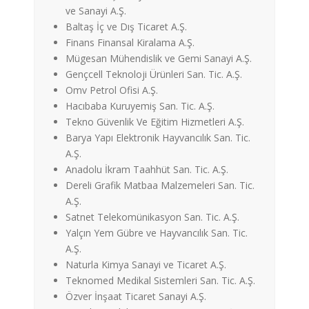
ve Sanayi A.Ş.
Baltaş İç ve Dış Ticaret A.Ş.
Finans Finansal Kiralama A.Ş.
Mügesan Mühendislik ve Gemi Sanayi A.Ş.
Gençcell Teknoloji Ürünleri San. Tic. A.Ş.
Omv Petrol Ofisi A.Ş.
Hacıbaba Kuruyemiş San. Tic. A.Ş.
Tekno Güvenlik Ve Eğitim Hizmetleri A.Ş.
Barya Yapı Elektronik Hayvancılık San. Tic.
A.Ş.
Anadolu İkram Taahhüt San. Tic. A.Ş.
Dereli Grafik Matbaa Malzemeleri San. Tic.
A.Ş.
Satnet Telekomünikasyon San. Tic. A.Ş.
Yalçın Yem Gübre ve Hayvancılık San. Tic.
A.Ş.
Naturla Kimya Sanayi ve Ticaret A.Ş.
Teknomed Medikal Sistemleri San. Tic. A.Ş.
Özver İnşaat Ticaret Sanayi A.Ş.