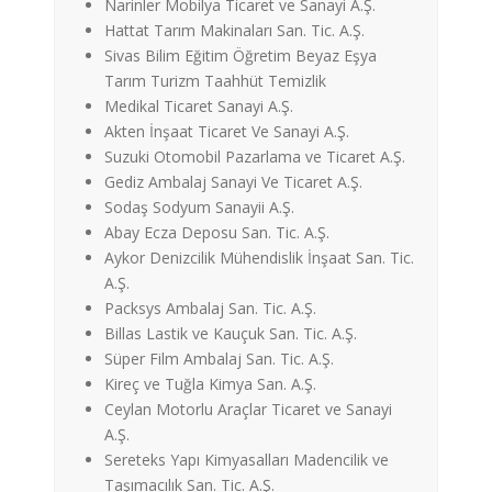
Narinler Mobilya Ticaret ve Sanayi A.Ş.
Hattat Tarım Makinaları San. Tic. A.Ş.
Sivas Bilim Eğitim Öğretim Beyaz Eşya
Tarım Turizm Taahhüt Temizlik
Medikal Ticaret Sanayi A.Ş.
Akten İnşaat Ticaret Ve Sanayi A.Ş.
Suzuki Otomobil Pazarlama ve Ticaret A.Ş.
Gediz Ambalaj Sanayi Ve Ticaret A.Ş.
Sodaş Sodyum Sanayii A.Ş.
Abay Ecza Deposu San. Tic. A.Ş.
Aykor Denizcilik Mühendislik İnşaat San. Tic.
A.Ş.
Packsys Ambalaj San. Tic. A.Ş.
Billas Lastik ve Kauçuk San. Tic. A.Ş.
Süper Film Ambalaj San. Tic. A.Ş.
Kireç ve Tuğla Kimya San. A.Ş.
Ceylan Motorlu Araçlar Ticaret ve Sanayi
A.Ş.
Sereteks Yapı Kimyasalları Madencilik ve
Taşımacılık San. Tic. A.Ş.