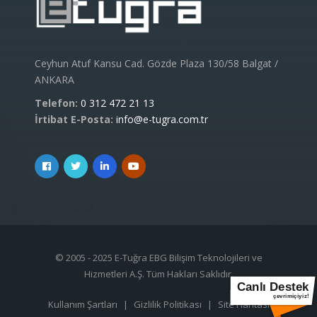
Ceyhun Atuf Kansu Cad. Gözde Plaza 130/58 Balgat /
ANKARA
Telefon:
0 312 472 21 13
İrtibat E-Posta:
info@e-tugra.com.tr
© 2005 - 2025 E-Tuğra EBG Bilişim Teknolojileri ve
Hizmetleri A.Ş. Tüm Hakları Saklıdır.
Canlı Destek
çevrimiçiyiz!
Kullanım Şartları
|
Gizlilik Politikası
|
Site Haritası