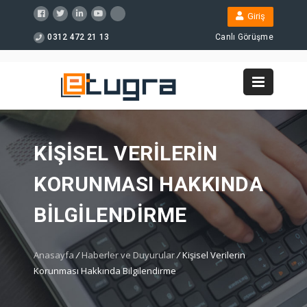
Giriş
0312 472 21 13
Canlı Görüşme
KIŞISEL VERILERIN
KORUNMASI HAKKINDA
BILGILENDIRME
Anasayfa
/
Haberler ve Duyurular
/
Kişisel Verilerin
Korunması Hakkında Bilgilendirme