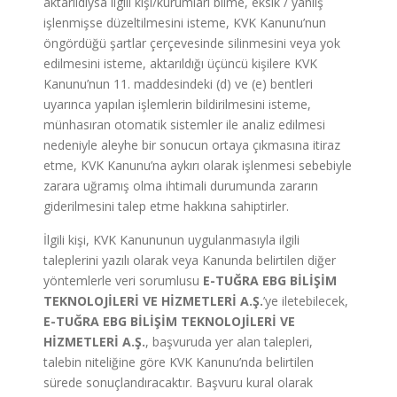
aktarıldıysa ilgili kişi/kurumları bilme, eksik / yanlış
işlenmişse düzeltilmesini isteme, KVK Kanunu’nun
öngördüğü şartlar çerçevesinde silinmesini veya yok
edilmesini isteme, aktarıldığı üçüncü kişilere KVK
Kanunu’nun 11. maddesindeki (d) ve (e) bentleri
uyarınca yapılan işlemlerin bildirilmesini isteme,
münhasıran otomatik sistemler ile analiz edilmesi
nedeniyle aleyhe bir sonucun ortaya çıkmasına itiraz
etme, KVK Kanunu’na aykırı olarak işlenmesi sebebiyle
zarara uğramış olma ihtimali durumunda zararın
giderilmesini talep etme hakkına sahiptirler.
İlgili kişi, KVK Kanununun uygulanmasıyla ilgili
taleplerini yazılı olarak veya Kanunda belirtilen diğer
yöntemlerle veri sorumlusu
E-TUĞRA EBG BİLİŞİM
TEKNOLOJİLERİ VE HİZMETLERİ A.Ş.
’ye iletebilecek,
E-TUĞRA EBG BİLİŞİM TEKNOLOJİLERİ VE
HİZMETLERİ A.Ş.
, başvuruda yer alan talepleri,
talebin niteliğine göre KVK Kanunu’nda belirtilen
sürede sonuçlandıracaktır. Başvuru kural olarak