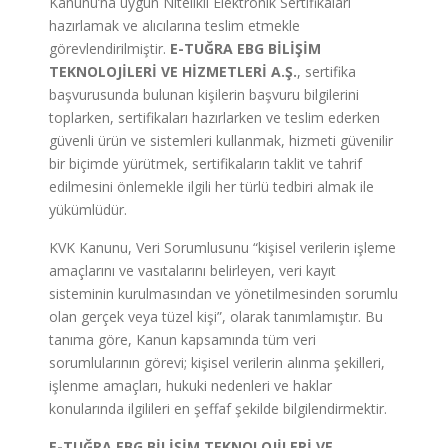
Kanunu’na uygun Nitelikli Elektronik Sertifikaları
hazırlamak ve alıcılarına teslim etmekle
görevlendirilmiştir.
E-TUĞRA EBG BİLİŞİM
TEKNOLOJİLERİ VE HİZMETLERİ A.Ş.
, sertifika
başvurusunda bulunan kişilerin başvuru bilgilerini
toplarken, sertifikaları hazırlarken ve teslim ederken
güvenli ürün ve sistemleri kullanmak, hizmeti güvenilir
bir biçimde yürütmek, sertifikaların taklit ve tahrif
edilmesini önlemekle ilgili her türlü tedbiri almak ile
yükümlüdür.
KVK Kanunu, Veri Sorumlusunu “kişisel verilerin işleme
amaçlarını ve vasıtalarını belirleyen, veri kayıt
sisteminin kurulmasından ve yönetilmesinden sorumlu
olan gerçek veya tüzel kişi”, olarak tanımlamıştır. Bu
tanıma göre, Kanun kapsamında tüm veri
sorumlularının görevi; kişisel verilerin alınma şekilleri,
işlenme amaçları, hukuki nedenleri ve haklar
konularında ilgilileri en şeffaf şekilde bilgilendirmektir.
E-TUĞRA EBG BİLİŞİM TEKNOLOJİLERİ VE