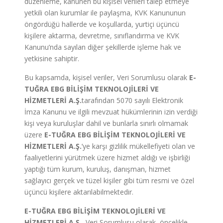
düzenleme, kanunen bu kişisel verileri talep etmeye
yetkili olan kurumlar ile paylaşma, KVK Kanununun
öngördüğü hallerde ve koşullarda, yurtiçi üçüncü
kişilere aktarma, devretme, sınıflandırma ve KVK
Kanunu’nda sayılan diğer şekillerde işleme hak ve
yetkisine sahiptir.
Bu kapsamda, kişisel veriler, Veri Sorumlusu olarak
E-
TUĞRA EBG BİLİŞİM TEKNOLOJİLERİ VE
HİZMETLERİ A.Ş.
tarafından 5070 sayılı Elektronik
İmza Kanunu ve ilgili mevzuat hükümlerinin izin verdiği
kişi veya kuruluşlar dahil ve bunlarla sınırlı olmamak
üzere
E-TUĞRA EBG BİLİŞİM TEKNOLOJİLERİ VE
HİZMETLERİ A.Ş.
’ye karşı gizlilik mükellefiyeti olan ve
faaliyetlerini yürütmek üzere hizmet aldığı ve işbirliği
yaptığı tüm kurum, kuruluş, danışman, hizmet
sağlayıcı gerçek ve tüzel kişiler gibi tüm resmi ve özel
üçüncü kişilere aktarılabilmektedir.
E-TUĞRA EBG BİLİŞİM TEKNOLOJİLERİ VE
HİZMETLERİ A.Ş.
, Veri Sorumlusu olarak, öncelikle