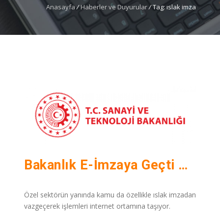
Anasayfa
/
Haberler ve Duyurular
/
Tag: ıslak imza
Bakanlık E-İmzaya Geçti Noter Masrafları Azaldı
Özel sektörün yanında kamu da özellikle ıslak imzadan
vazgeçerek işlemleri internet ortamına taşıyor.