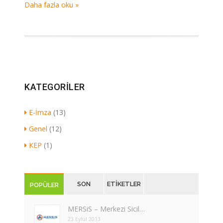
Daha fazla oku »
KATEGORILER
E-İmza
(13)
Genel
(12)
KEP
(1)
SON
ETIKETLER
POPÜLER
YAZILAR
MERSiS – Merkezi Sicil…
23 Eylül 2013