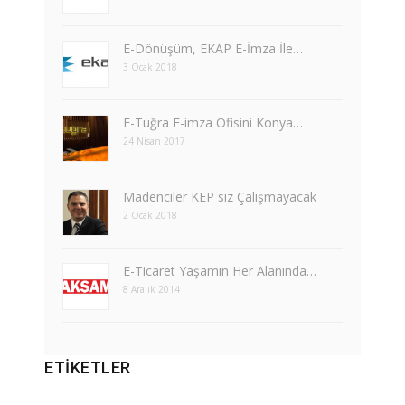
​E-Dönüşüm, EKAP E-İmza İle…
3 Ocak 2018
E-Tuğra E-imza Ofisini Konya…
24 Nisan 2017
Madenciler KEP siz Çalışmayacak
2 Ocak 2018
E-Ticaret Yaşamın Her Alanında…
8 Aralık 2014
ETIKETLER