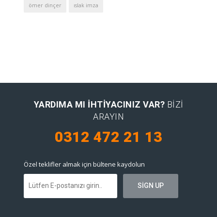
ömer dinçer
ıslak imza
YARDIMA MI IHTIYACINIZ VAR?
BIZI
ARAYIN
0312 472 21 13
Özel teklifler almak için bültene kaydolun