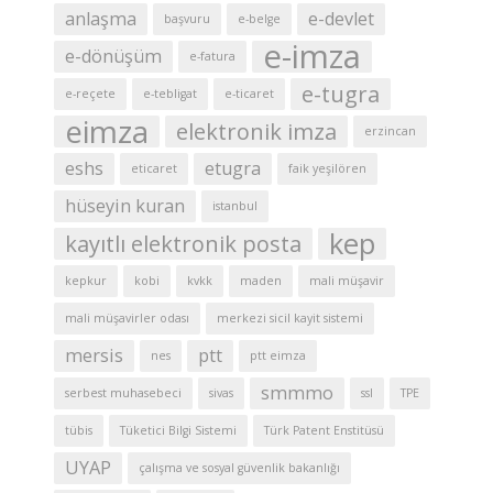
anlaşma
e-devlet
başvuru
e-belge
e-imza
e-dönüşüm
e-fatura
e-tugra
e-reçete
e-tebligat
e-ticaret
eimza
elektronik imza
erzincan
eshs
etugra
eticaret
faik yeşilören
hüseyin kuran
istanbul
kep
kayıtlı elektronik posta
kepkur
kobi
kvkk
maden
mali müşavir
mali müşavirler odası
merkezi sicil kayit sistemi
mersis
ptt
nes
ptt eimza
smmmo
serbest muhasebeci
sivas
ssl
TPE
tübis
Tüketici Bilgi Sistemi
Türk Patent Enstitüsü
UYAP
çalışma ve sosyal güvenlik bakanlığı