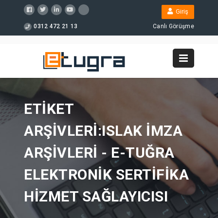
Giriş
0312 472 21 13
Canlı Görüşme
ETIKET
ARŞIVLERI:ISLAK IMZA
ARŞIVLERI - E-TUĞRA
ELEKTRONIK SERTIFIKA
HIZMET SAĞLAYICISI